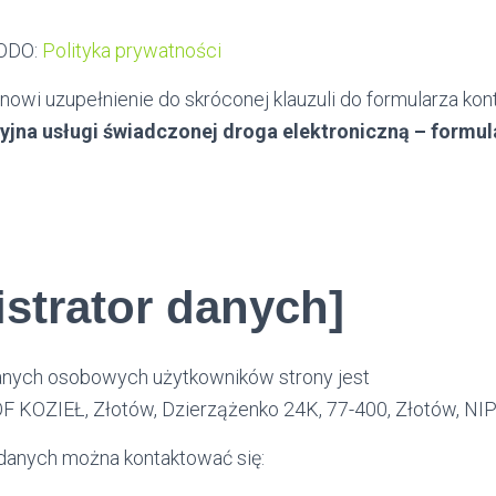
RODO:
Polityka prywatności
nowi uzupełnienie do skróconej klauzuli do formularza kon
yjna usługi świadczonej droga elektroniczną – formu
strator danych]
anych osobowych użytkowników strony jest
F KOZIEŁ
,
Złotów
,
Dzierzążenko 24K
,
77-400
,
Złotów
, NI
danych można kontaktować się: