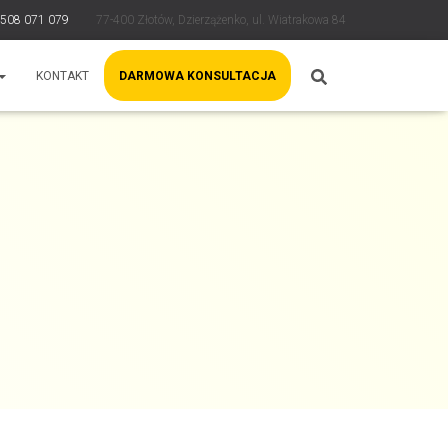
 508 071 079
77-400 Złotów, Dzierzążenko, ul. Wiatrakowa 84
KONTAKT
DARMOWA KONSULTACJA