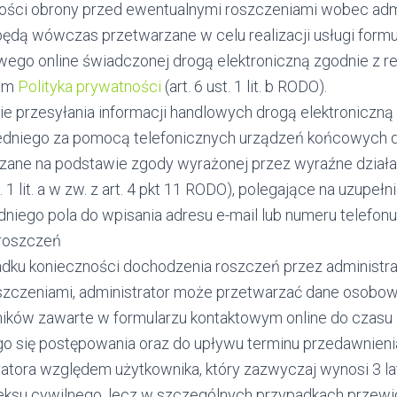
ości obrony przed ewentualnymi roszczeniami wobec admi
będą wówczas przetwarzane w celu realizacji usługi formu
wego online świadczonej drogą elektroniczną zgodnie z 
ym
Polityka prywatności
(art. 6 ust. 1 lit. b RODO).
ie przesyłania informacji handlowych drogą elektroniczną
dniego za pomocą telefonicznych urządzeń końcowych 
zane na podstawie zgody wyrażonej przez wyraźne działa
st. 1 lit. a w zw. z art. 4 pkt 11 RODO), polegające na uzupełn
niego pola do wpisania adresu e-mail lub numeru telefonu
roszczeń
dku konieczności dochodzenia roszczeń przez administra
szczeniami, administrator może przetwarzać dane osobo
ików zawarte w formularzu kontaktowym online do czasu
o się postępowania oraz do upływu terminu przedawnien
ratora względem użytkownika, który zazwyczaj wynosi 3 lat
ksu cywilnego, lecz w szczególnych przypadkach przew