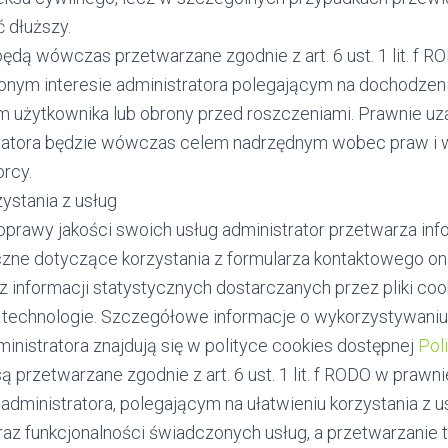
 dłuższy.
ędą wówczas przetwarzane zgodnie z art. 6 ust. 1 lit. f RO
onym interesie administratora polegającym na dochodzen
 użytkownika lub obrony przed roszczeniami. Prawnie uz
ratora będzie wówczas celem nadrzędnym wobec praw i 
orcy.
zystania z usług
oprawy jakości swoich usług administrator przetwarza inf
czne dotyczące korzystania z formularza kontaktowego onl
z informacji statystycznych dostarczanych przez pliki coo
technologie. Szczegółowe informacje o wykorzystywaniu
inistratora znajdują się w polityce cookies dostępnej
Pol
ą przetwarzane zgodnie z art. 6 ust. 1 lit. f RODO w praw
 administratora, polegającym na ułatwieniu korzystania z 
oraz funkcjonalności świadczonych usług, a przetwarzanie 