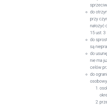
sprzeciw
do otrzy
przy czym
nałożyć 
15 ust. 3
do spros
są niepr
do usunię
nie ma j
celów pr
do ogran
osobowyc
oso
okr
prz