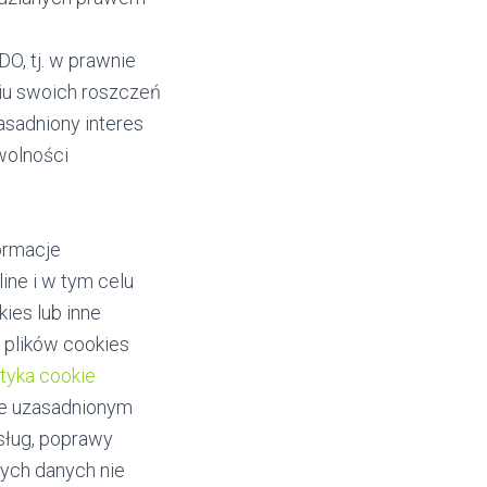
DO, tj. w prawnie
iu swoich roszczeń
asadniony interes
wolności
ormacje
ine i w tym celu
kies lub inne
 plików cookies
ityka cookie
nie uzasadnionym
usług, poprawy
tych danych nie