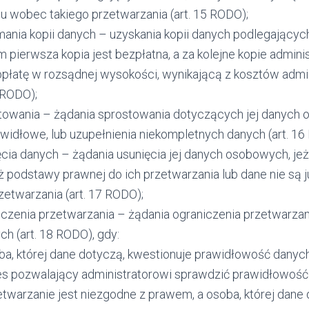
u wobec takiego przetwarzania (art. 15 RODO);
mania kopii danych – uzyskania kopii danych podlegającyc
 pierwsza kopia jest bezpłatna, a za kolejne kopie admini
opłatę w rozsądnej wysokości, wynikającą z kosztów admini
 RODO);
towania – żądania sprostowania dotyczących jej danych 
awidłowe, lub uzupełnienia niekompletnych danych (art. 16
cia danych – żądania usunięcia jej danych osobowych, jeże
uż podstawy prawnej do ich przetwarzania lub dane nie są 
zetwarzania (art. 17 RODO);
iczenia przetwarzania – żądania ograniczenia przetwarza
h (art. 18 RODO), gdy:
ba, której dane dotyczą, kwestionuje prawidłowość dany
es pozwalający administratorowi sprawdzić prawidłowość
etwarzanie jest niezgodne z prawem, a osoba, której dane 