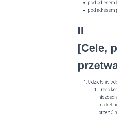
pod adresem 
pod adresem p
II
[Cele, 
przetwa
Udzielenie od
Treść ko
niezbędn
marketin
przez 3 