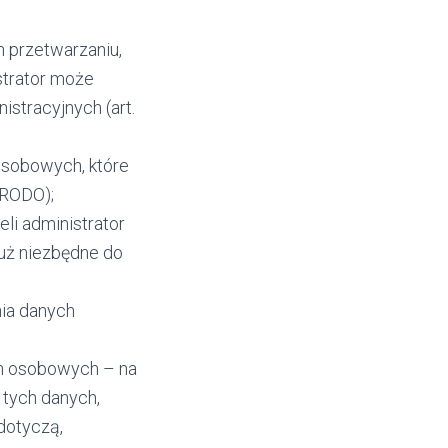
h przetwarzaniu,
strator może
stracyjnych (art.
osobowych, które
 RODO);
li administrator
już niezbędne do
nia danych
ch osobowych – na
 tych danych,
dotyczą,