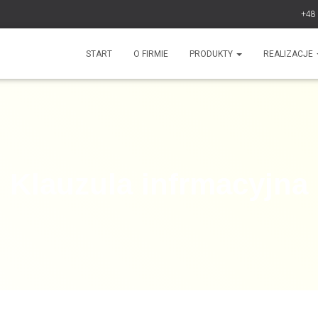
+48
START
O FIRMIE
PRODUKTY
REALIZACJE
Klauzula infrmacyjna