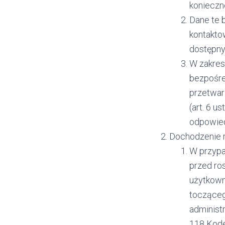
konieczn
Dane te 
kontakto
dostępn
W zakres
bezpośre
przetwar
(art. 6 u
odpowied
Dochodzenie 
W przypa
przed ro
użytkown
tocząceg
administ
118 Kode