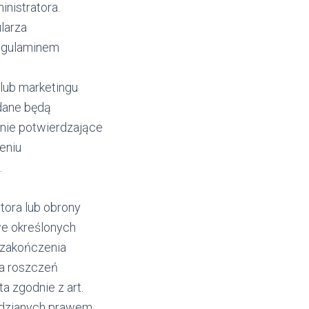
nistratora.
larza
regulaminem
 lub marketingu
dane będą
nie potwierdzające
ieniu
.
tora lub obrony
we określonych
 zakończenia
ia roszczeń
a zgodnie z art.
idzianych prawem