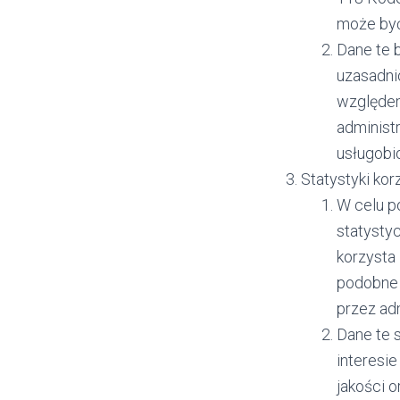
może być
Dane te b
uzasadni
względem
administ
usługobi
Statystyki kor
W celu p
statysty
korzysta 
podobne 
przez adm
Dane te s
interesie
jakości 