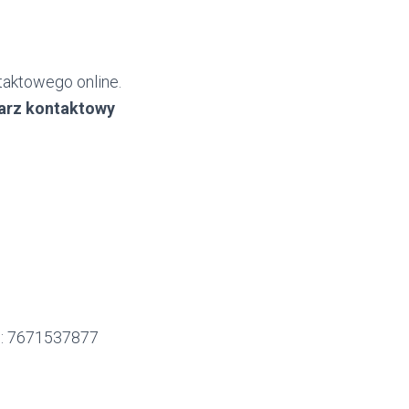
taktowego online.
larz kontaktowy
P:
7671537877