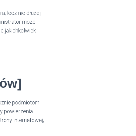
, lecz nie dłużej
inistrator może
e jakichkolwiek
ków]
ącznie podmiotom
y powierzenia
rony internetowej,